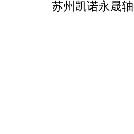
苏州凯诺永晟轴