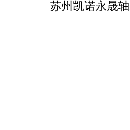
苏州凯诺永晟轴