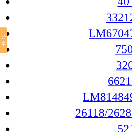
4
332
LM670
75
32
662
LM8148
26118/262
5