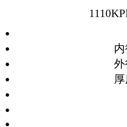
上一篇：
E40KPPB3轴
1110
内
外
厚