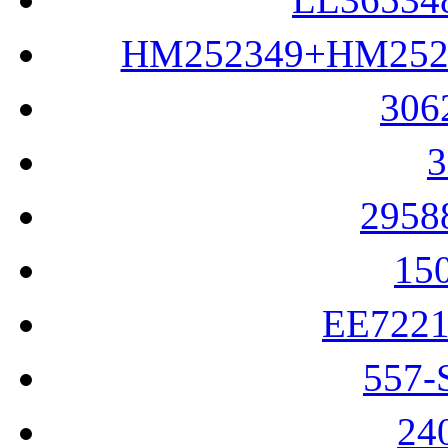
LL3653
HM252349+HM25
30
295
15
EE722
557