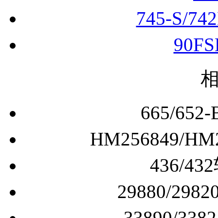
24
745-S/74
90F
665/6
HM256849/
436/
29880/2