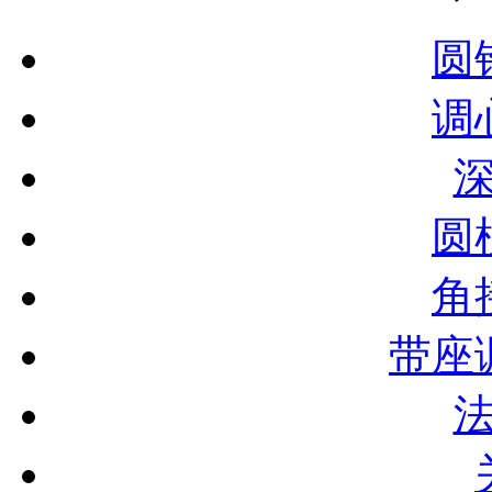
圆
调
圆
角
带座