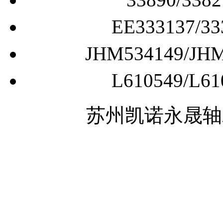
33890/3
EE333137
JHM534149/
L610549/
苏州凯诺永晟轴