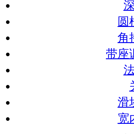
圆
角
带座
滑
宽