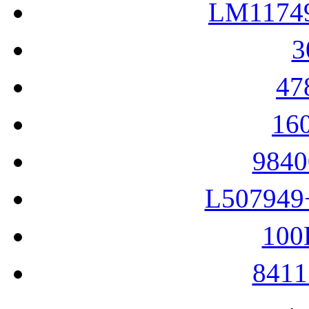
LM117
4
16
984
L50794
10
841