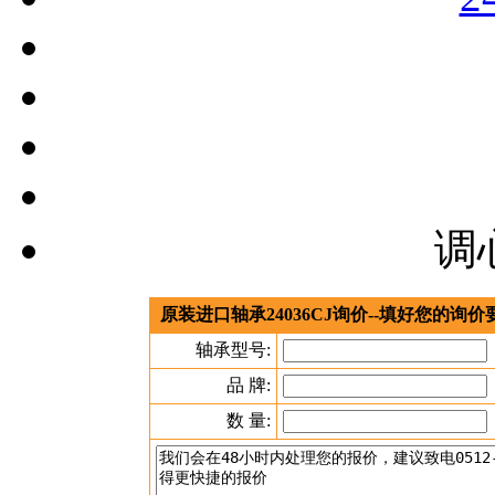
调
原装进口轴承24036CJ询价--填好您的询
轴承型号:
品 牌:
数 量: