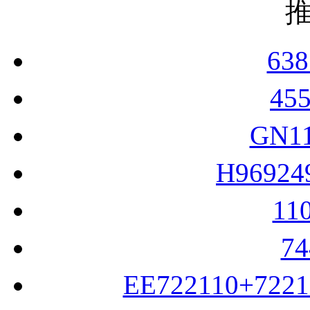
63
45
GN1
H9692
11
7
EE722110+722