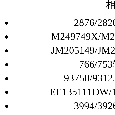
2876/
M249749X/
JM205149/
766/
93750/9
EE135111D
3994/