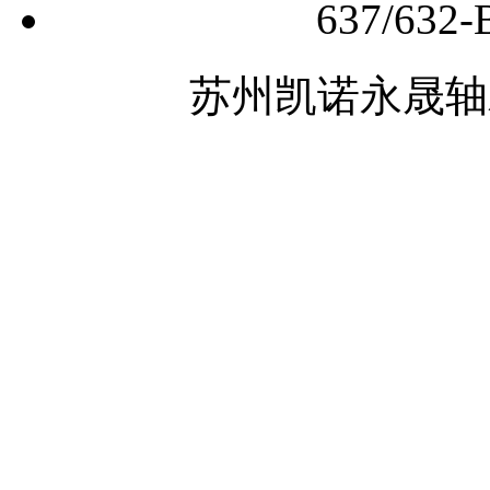
637/6
苏州凯诺永晟轴