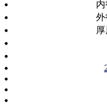
内
外
厚