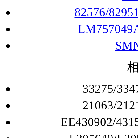
82576/829
LM75704
SM
33275/
21063/
EE430902/