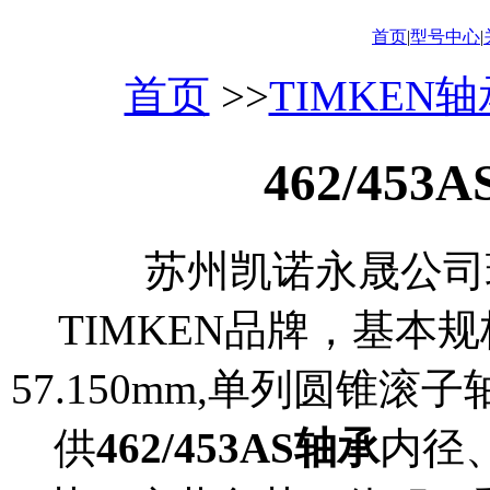
首页
|
型号中心
|
首页
>>
TIMKEN
462/45
苏州凯诺永晟公司现货
TIMKEN品牌，基本规格为5
57.150mm,单列圆锥
供
462/453AS轴承
内径