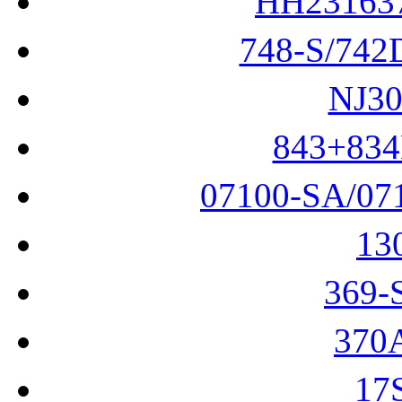
HH2316
748-S/74
NJ3
843+83
07100-SA/0
13
369
370
17