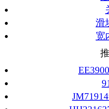
滑
宽
EE390
9
JM7191