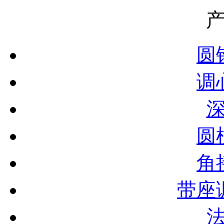
圆
调
圆
角
带座