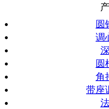
圆
调
圆
角
带座