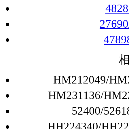
482
2769
478
HM212049/
HM231136/H
52400/5
HH224340/H