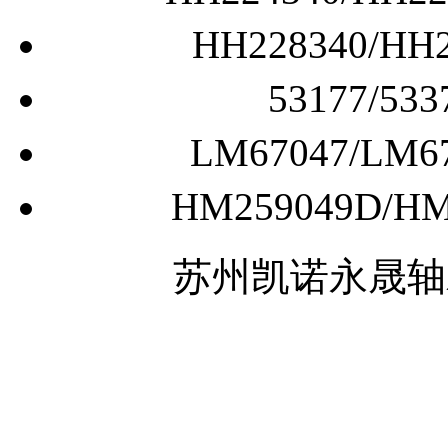
HH228340/
53177/
LM67047/L
HM259049D/
苏州凯诺永晟轴