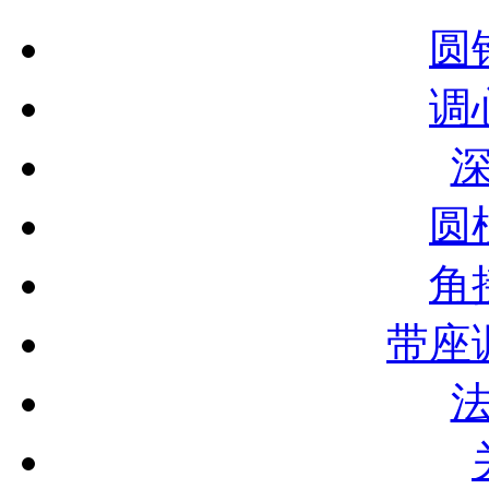
圆
调
圆
角
带座