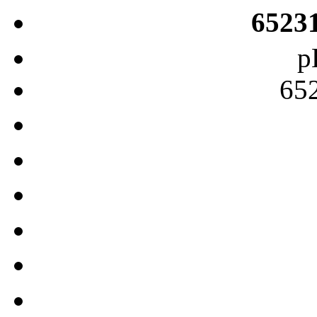
6523
p
65