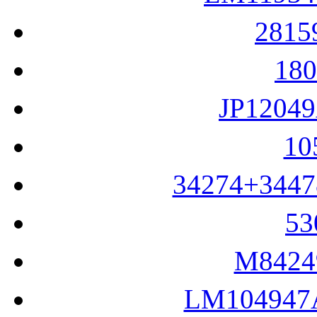
LM1193
281
18
JP1204
1
34274+344
5
M842