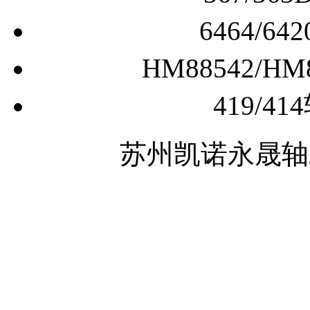
367/3
6464/
HM88542/
419/
苏州凯诺永晟轴