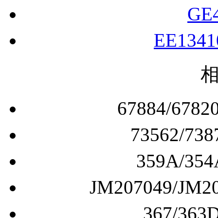
LM10494
GE
EE134
67884/6
73562/
359A/
JM207049/J