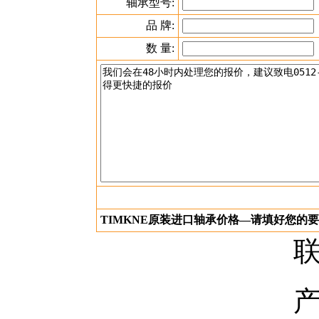
原装进口轴承65231+65500询价--填好
轴承型号:
品 牌:
数 量:
TIMKNE原装进口轴承价格—请填好您的