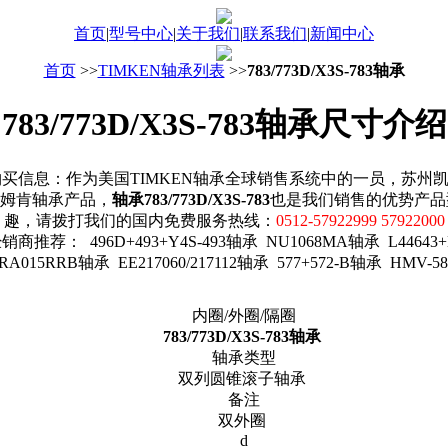
首页
|
型号中心
|
关于我们
|
联系我们
|
新闻中心
首页
>>
TIMKEN轴承列表
>>
783/773D/X3S-783轴承
783/773D/X3S-783轴承尺寸介绍
83轴承购买信息：作为美国TIMKEN轴承全球销售系统中的一员，
及其他铁姆肯轴承产品，
轴承783/773D/X3S-783
也是我们销售的优势产品
趣，请拨打我们的国内免费服务热线：
0512-57922999 57922000
销商推荐： 496D+493+Y4S-493轴承 NU1068MA轴承 L44643+L
RA015RRB轴承 EE217060/217112轴承 577+572-B轴承 HMV-5
内圈/外圈/隔圈
783/773D/X3S-783轴承
轴承类型
双列圆锥滚子轴承
备注
双外圈
d