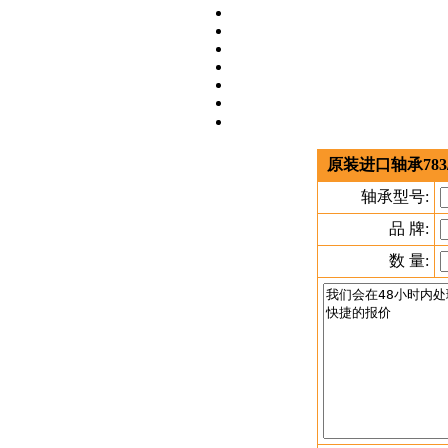
原装进口轴承783/
轴承型号:
品 牌:
数 量: