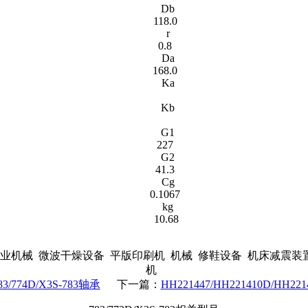
Db
118.0
r
0.8
Da
168.0
Ka
Kb
G1
227
G2
41.3
Cg
0.1067
kg
10.68
机械 微波干燥设备 平版印刷机 机械 修鞋设备 机床减震装
机
83/774D/X3S-783轴承
下一篇：
HH221447/HH221410D/HH2