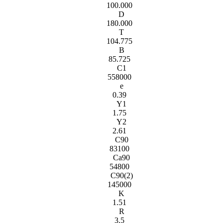
100.000
D
180.000
T
104.775
B
85.725
C1
558000
e
0.39
Y1
1.75
Y2
2.61
C90
83100
Ca90
54800
C90(2)
145000
K
1.51
R
3.5