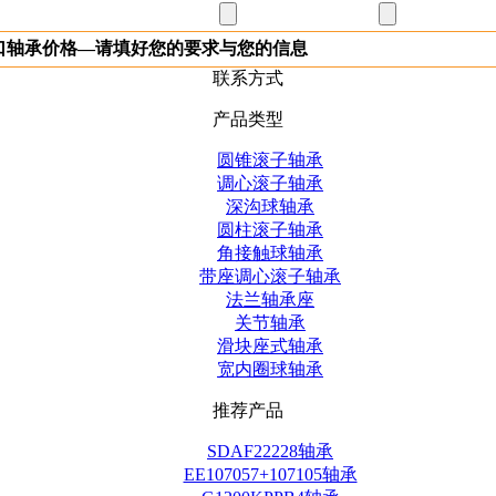
进口轴承价格—请填好您的要求与您的信息
联系方式
产品类型
圆锥滚子轴承
调心滚子轴承
深沟球轴承
圆柱滚子轴承
角接触球轴承
带座调心滚子轴承
法兰轴承座
关节轴承
滑块座式轴承
宽内圈球轴承
推荐产品
SDAF22228轴承
EE107057+107105轴承