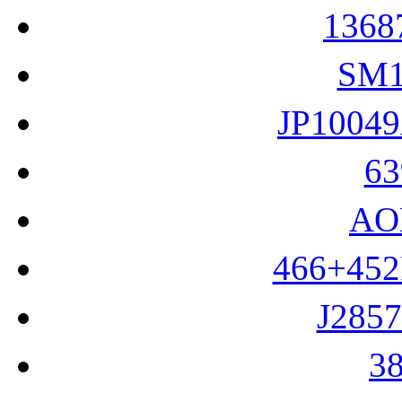
136
SM
JP1004
6
AO
466+45
J285
3