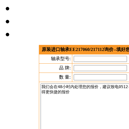
原装进口轴承EE217060/217112询价-
轴承型号:
品 牌:
数 量: