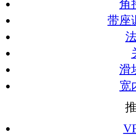
角
带座
滑
宽
V