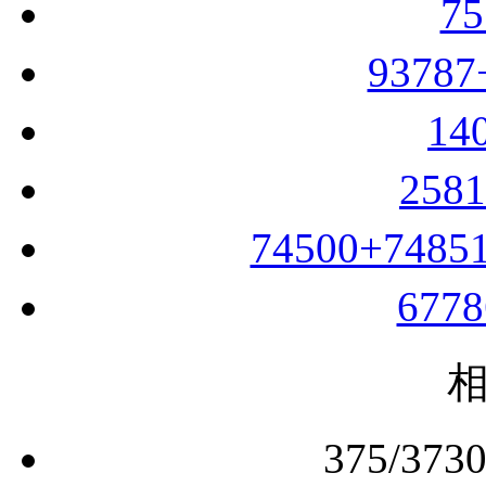
7
9378
14
258
74500+748
677
375/3