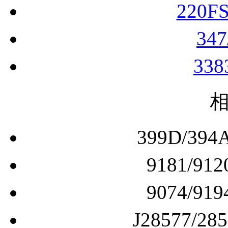
220F
34
33
399D/3
9181/
9074/
J28577/