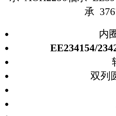
承 37
内圈
EE234154/23
双列