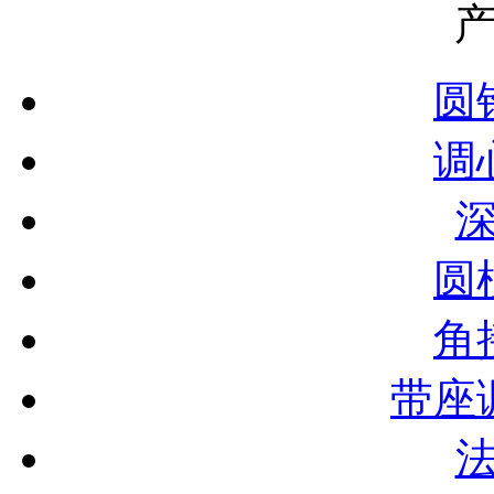
圆
调
圆
角
带座