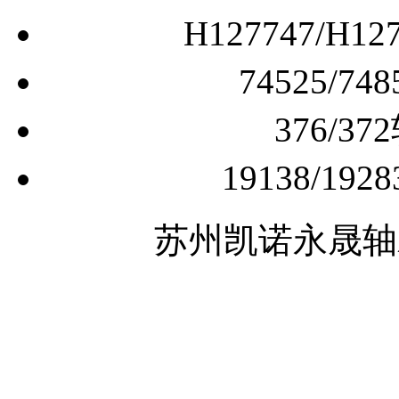
H127747/H
74525/
376/
19138/1
苏州凯诺永晟轴