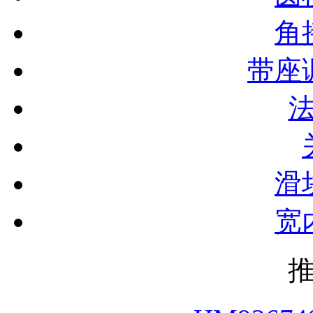
角
带座
滑
宽