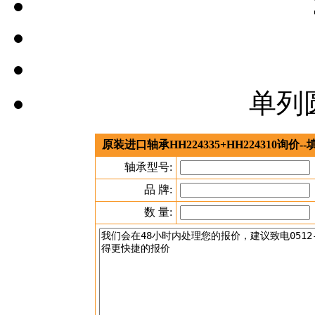
单列
原装进口轴承HH224335+HH224310询
轴承型号:
品 牌:
数 量: