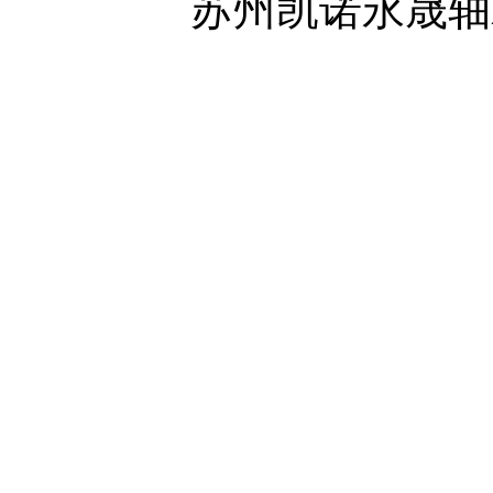
苏州凯诺永晟轴