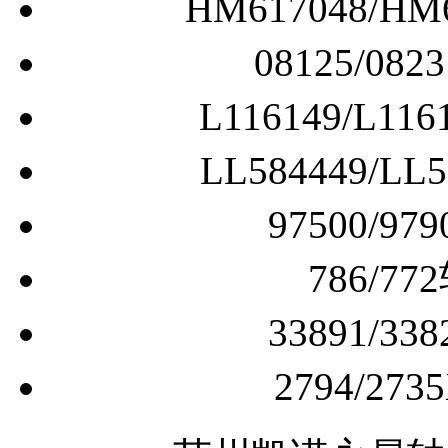
HM617048/
08125/0
L116149/L
LL584449/
97500/
786/
33891/
2794/2