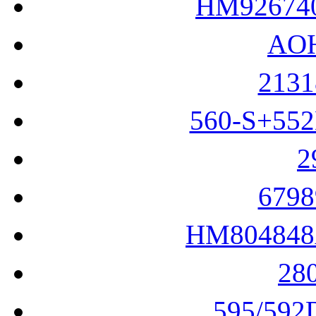
HM9267
AO
213
560-S+55
2
679
HM80484
28
595/59