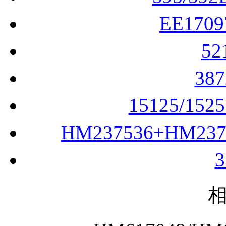
EE170
5
38
15125/152
HM237536+HM23