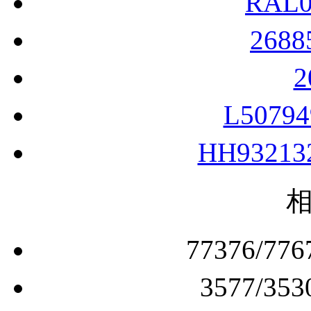
268
L5079
HH9321
77376/
3577/
EE923095