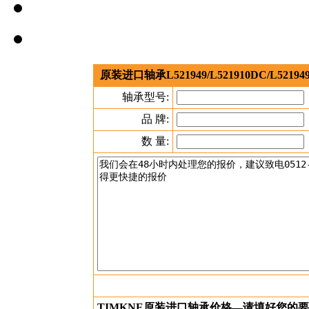
原装进口轴承L521949/L521910DC/L5
轴承型号:
品 牌:
数 量:
TIMKNE原装进口轴承价格—请填好您的