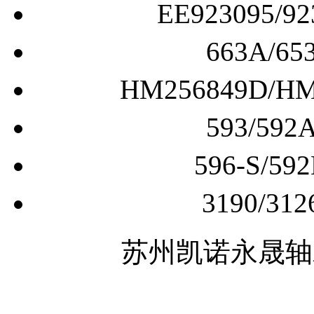
663A/
HM256849D/
593/5
596-S/
3190/
苏州凯诺永晟轴