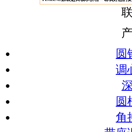
圆
调
圆
角
带座