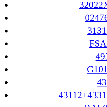
024
313
FS
4
G10
4
43112+433
RAL