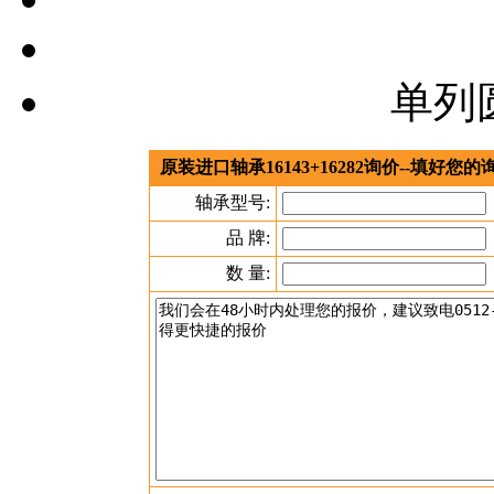
单列
原装进口轴承16143+16282询价--填好
轴承型号:
品 牌:
数 量: