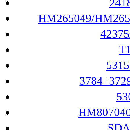
24
HM265049/HM26
4237
T
531
3784+37
5
HM80704
SDA