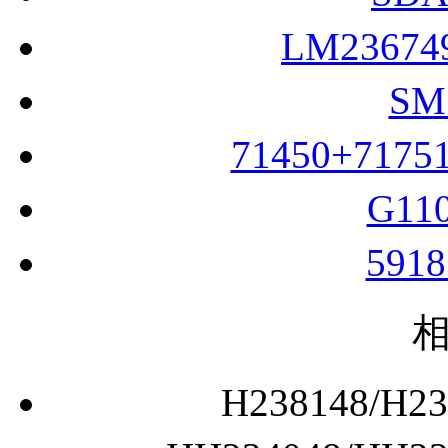
LM2367
SM
71450+717
G11
591
H238148/