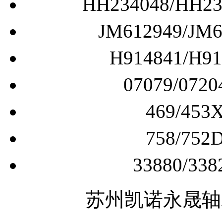
HH234048/H
JM612949/
H914841/
07079/0
469/4
758/7
33880/
苏州凯诺永晟轴