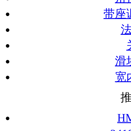
带座
滑
宽
H