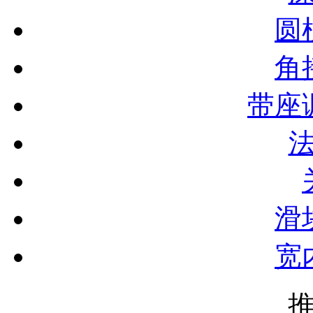
圆
角
带座
滑
宽