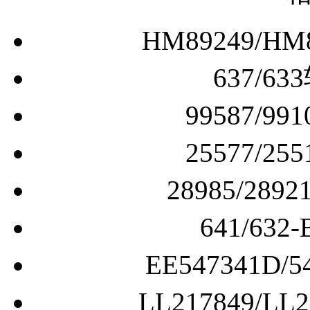
HM89249/
637/
99587/
25577/
28985/2
641/6
EE547341D
LL217849/