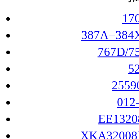
17
387A+38
767D/7
5
255
012
EE132
XKA3200