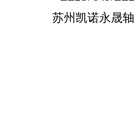
苏州凯诺永晟轴