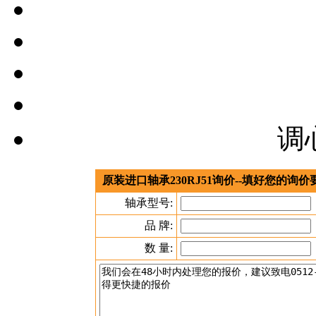
调
原装进口轴承230RJ51询价--填好您的询
轴承型号:
品 牌:
数 量: