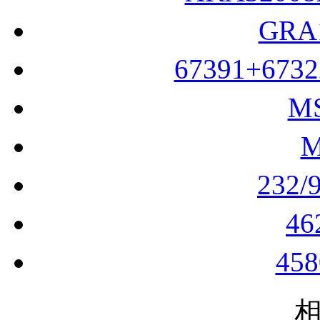
GRA
67391+673
M
232
4
45