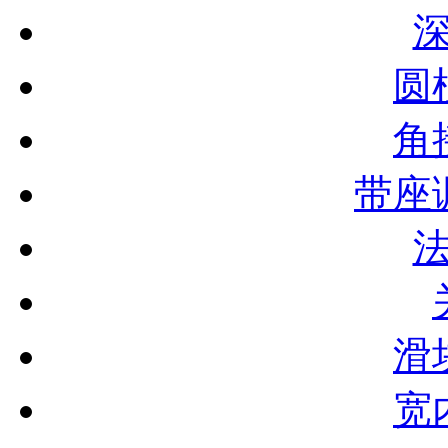
圆
角
带座
滑
宽