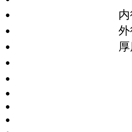
内
外
厚