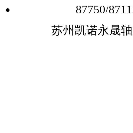
87750/8
苏州凯诺永晟轴