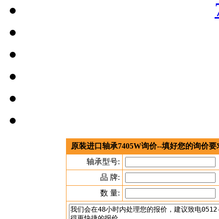
原装进口轴承7405W询价--填好您的询价
轴承型号:
品 牌:
数 量: