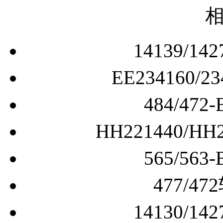
14139/
EE234160
484/4
HH221440/
565/5
477/
14130/