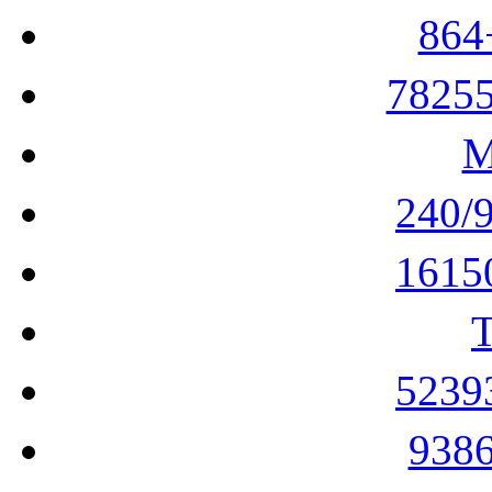
86
7825
240
161
523
938