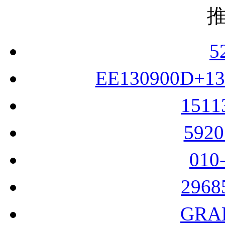
5
EE130900D+1
151
592
010
296
GRA