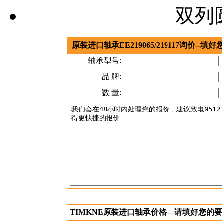
双列
原装进口轴承EE219065/219117询价-
轴承型号:
品 牌:
数 量:
TIMKNE原装进口轴承价格—请填好您的