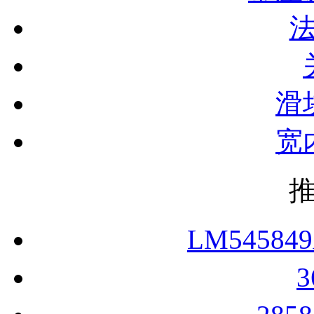
滑
宽
LM54584