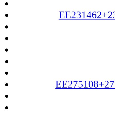
EE231462+2
EE275108+27