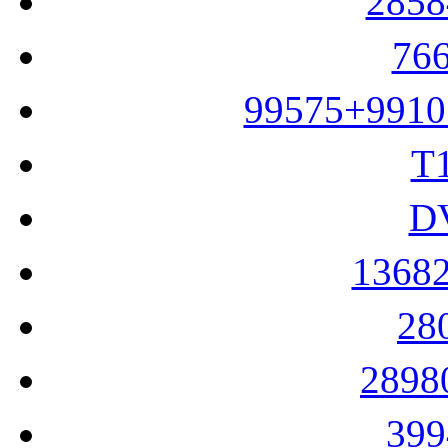
285
76
99575+991
T
D
1368
28
289
39