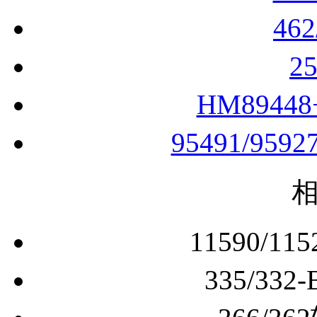
46
2
HM8944
95491/959
11590/
335/3