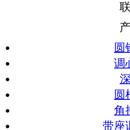
圆
调
圆
角
带座