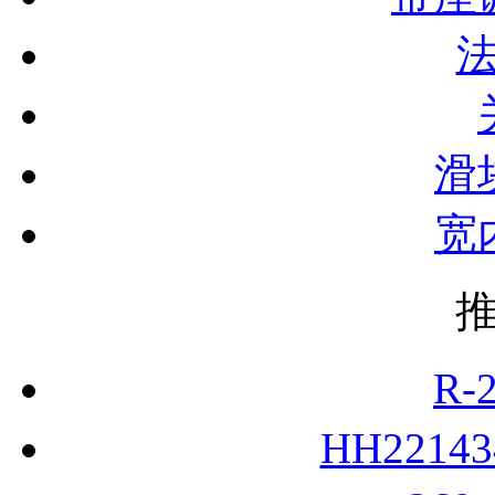
滑
宽
R-
HH2214
369