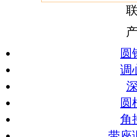
圆
调
圆
角
带座