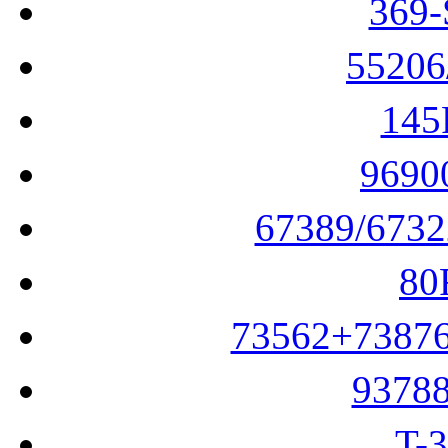
5520
14
969
67389/673
8
73562+738
9378
T-
SM