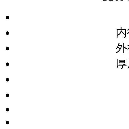
内
外
厚