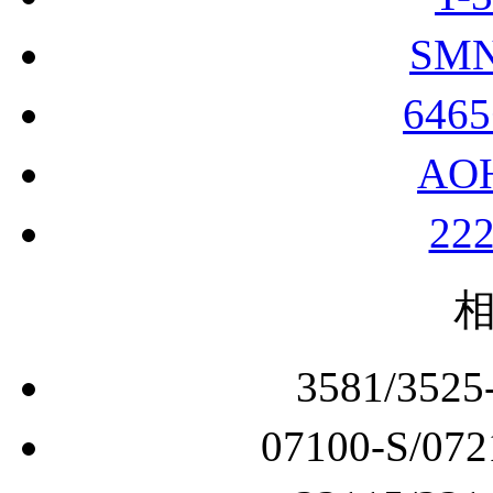
646
AO
22
3581/3
07100-S/
33115/