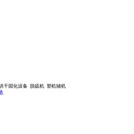
 烘干固化设备 脱硫机 塑机辅机
轴承