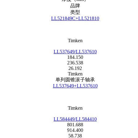
类型
LL521849C+LL521810
Timken
LL537649/LL537610
184.150
236.538
26.192
Timken
单列圆锥滚子轴承
LL537649+LL537610
Timken
LL584449/LL584410
801.688
914.400
58.738
Timken