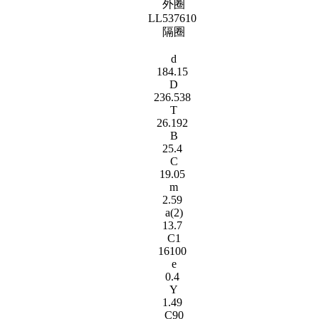
LL537610
隔圈
d
184.15
D
236.538
T
26.192
B
25.4
C
19.05
m
2.59
a(2)
13.7
C1
16100
e
0.4
Y
1.49
C90
41700