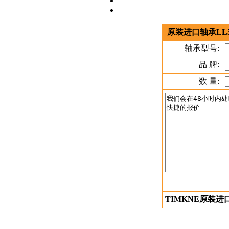
原装进口轴承LL5
轴承型号:
品 牌:
数 量:
TIMKNE原装