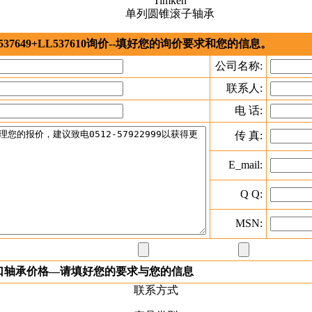
37649+LL537610询价--填好您的询价要求和您的信息。
公司名称:
联系人:
电 话:
传 真:
E_mail:
Q Q:
MSN:
进口轴承价格—请填好您的要求与您的信息
联系方式
产品类型