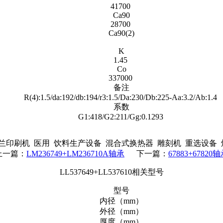
Ca90
28700
Ca90(2)
K
1.45
Co
337000
备注
R(4):1.5/da:192/db:194/r3:1.5/Da:230/Db:225-Aa:3.2/Ab:1.4
系数
G1:418/G2:211/Gg:0.1293
印刷机 医用 饮料生产设备 混合式换热器 雕刻机 重选设备
上一篇：
LM236749+LM236710A轴承
下一篇：
67883+67820
LL537649+LL537610相关型号
型号
内径（mm）
外径（mm）
厚度（mm）
品牌