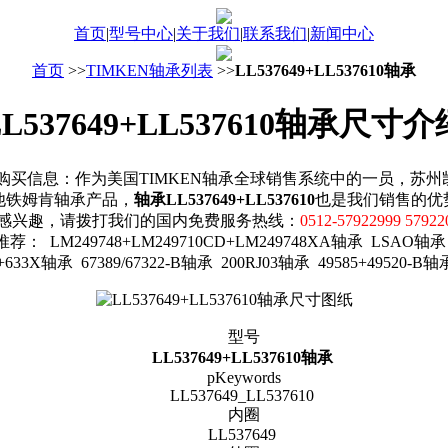
首页
|
型号中心
|
关于我们
|
联系我们
|
新闻中心
首页
>>
TIMKEN轴承列表
>>
LL537649+LL537610轴承
LL537649+LL537610轴承尺寸介
610轴承购买信息：作为美国TIMKEN轴承全球销售系统中的一员，
0及其他铁姆肯轴承产品，
轴承LL537649+LL537610
也是我们销售的优
感兴趣，请拨打我们的国内免费服务热线：
0512-57922999 57922
： LM249748+LM249710CD+LM249748XA轴承 LSAO轴承 395/
33X轴承 67389/67322-B轴承 200RJ03轴承 49585+49520-B轴
型号
LL537649+LL537610轴承
pKeywords
LL537649_LL537610
内圈
LL537649
外圈