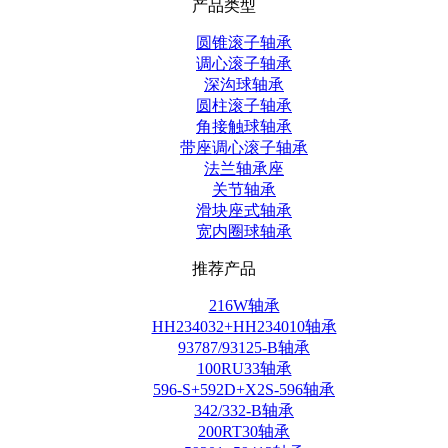
圆锥滚子轴承
调心滚子轴承
深沟球轴承
圆柱滚子轴承
角接触球轴承
带座调心滚子轴承
法兰轴承座
关节轴承
滑块座式轴承
宽内圈球轴承
推荐产品
216W轴承
HH234032+HH234010轴承
93787/93125-B轴承
100RU33轴承
596-S+592D+X2S-596轴承
342/332-B轴承
200RT30轴承
59201+59412轴承