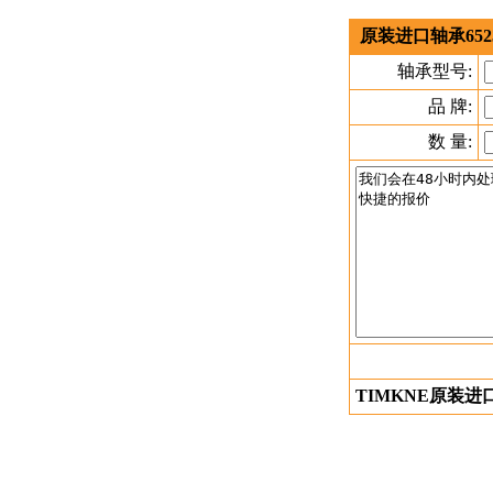
原装进口轴承652
轴承型号:
品 牌:
数 量:
TIMKNE原装