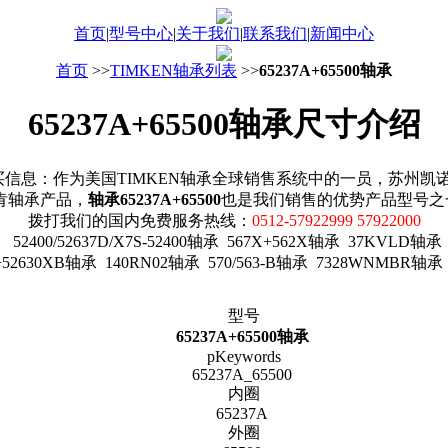
首页
|
型号中心
|
关于我们
|
联系我们
|
新闻中心
首页
>>
TIMKEN轴承列表
>>
65237A+65500轴承
65237A+65500轴承尺寸介绍
轴承购买信息：作为美国TIMKEN轴承全球销售系统中的一员，苏州
铁姆肯轴承产品，
轴承65237A+65500
也是我们销售的优势产品型号之
拨打我们的国内免费服务热线：
0512-57922999 57922000
400/52637D/X7S-52400轴承 567X+562X轴承 37KVLD轴承 638
0+52630XB轴承 140RN02轴承 570/563-B轴承 7328WNMBR轴承
型号
65237A+65500轴承
pKeywords
65237A_65500
内圈
65237A
外圈