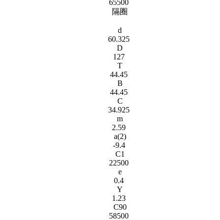
65500
隔圈
d
60.325
D
127
T
44.45
B
44.45
C
34.925
m
2.59
a(2)
-9.4
C1
22500
e
0.4
Y
1.23
C90
58500