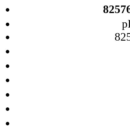
8257
p
82