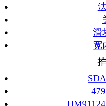
滑
宽
SDA
47
HM9112