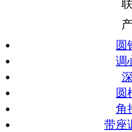
圆
调
圆
角
带座